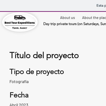
Esta 
About us
About the pla
Day trip private tours (on Saturdays, Su
Título del proyecto
Tipo de proyecto
Fotografía
Fecha
Abril 2023